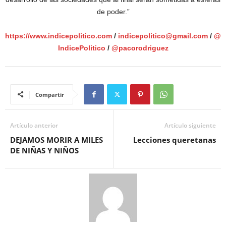
de poder.”
https://www.indicepolitico.com
/
indicepolitico@gmail.com
/
@
IndicePolitico
/
@pacorodriguez
Compartir
Artículo anterior
Artículo siguiente
DEJAMOS MORIR A MILES
Lecciones queretanas
DE NIÑAS Y NIÑOS