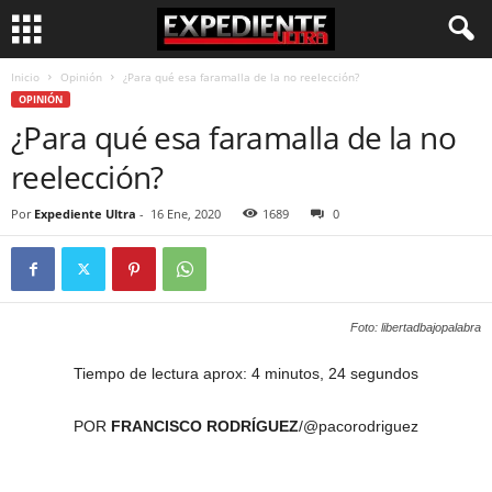
Inicio
Opinión
¿Para qué esa faramalla de la no reelección?
OPINIÓN
¿Para qué esa faramalla de la no
reelección?
Por
Expediente Ultra
-
16 Ene, 2020
1689
0
Foto: libertadbajopalabra
Tiempo de lectura aprox: 4 minutos, 24 segundos
POR
FRANCISCO RODRÍGUEZ
/@pacorodriguez