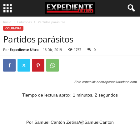
Inicio
Columnas
Partidos parásitos
COLUMNAS
Partidos parásitos
Por
Expediente Ultra
-
16 Dic, 2019
1767
0
Foto especial: contrapesociudadano.com
Tiempo de lectura aprox: 1 minutos, 2 segundos
Por Samuel Cantón Zetina/@SamuelCanton