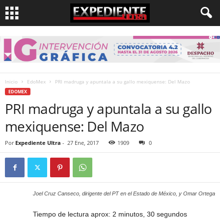
Inicio
EdoMex
PRI madruga y apuntala a su gallo mexiquense: Del Mazo
EDOMEX
PRI madruga y apuntala a su gallo
mexiquense: Del Mazo
Por
Expediente Ultra
-
27 Ene, 2017
1909
0
Joel Cruz Canseco, dirigente del PT en el Estado de México, y Omar Ortega
Tiempo de lectura aprox: 2 minutos, 30 segundos