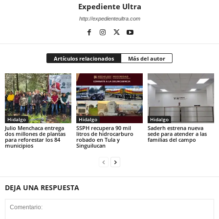
Expediente Ultra
http://expedienteultra.com
Artículos relacionados
Más del autor
Hidalgo
Hidalgo
Hidalgo
Julio Menchaca entrega
SSPH recupera 90 mil
Saderh estrena nueva
dos millones de plantas
litros de hidrocarburo
sede para atender a las
para reforestar los 84
robado en Tula y
familias del campo
municipios
Singuilucan
DEJA UNA RESPUESTA