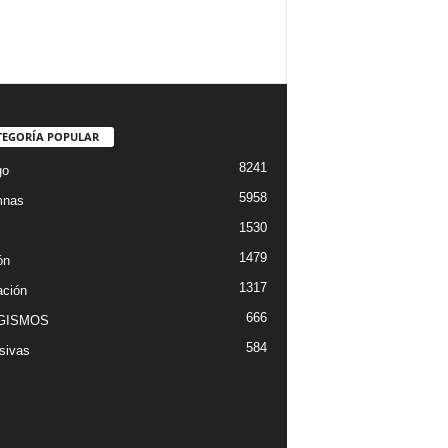
TEGORÍA POPULAR
8241
go
5958
mnas
1530
1479
ón
1317
ción
666
GISMOS
584
sivas