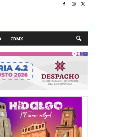
O
CDMX