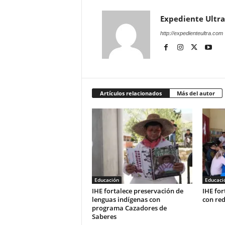
Expediente Ultra
http://expedienteultra.com
Artículos relacionados
Más del autor
Educación
Educaci
IHE fortalece preservación de
IHE for
lenguas indígenas con
con re
programa Cazadores de
Saberes