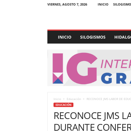
VIERNES, AGOSTO 7, 2026
INICIO
SILOGISMO
E
INICIO
SILOGISMOS
HIDALG
x
p
e
d
i
e
n
t
e
U
Inicio
Educación
RECONOCE JMS LABOR DE EDU
l
EDUCACIÓN
t
RECONOCE JMS L
r
a
DURANTE CONFER