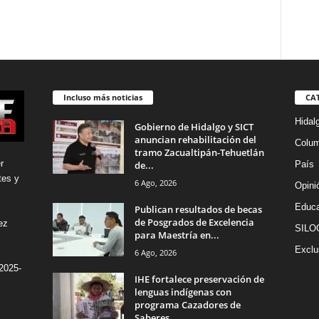
Incluso más noticias
CA
Hidal
Gobierno de Hidalgo y SICT
anuncian rehabilitación del
Colu
tramo Zacualtipán-Tehuetlán
r
de...
País
tes y
6 Ago, 2026
Opini
Educa
Publican resultados de becas
de Posgrados de Excelencia
ez
SILO
para Maestría en...
Exclu
6 Ago, 2026
2025-
IHE fortalece preservación de
lenguas indígenas con
programa Cazadores de
Saberes