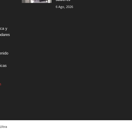
6 Ago, 2026
ica y
ndares
enido
icas
m
Ultra