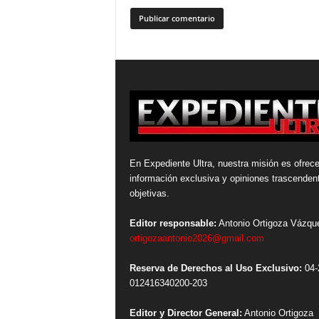
En Expediente Ultra, nuestra misión es ofrece
información exclusiva y opiniones trascenden
objetivas.
Editor responsable:
Antonio Ortigoza Vázqu
ortigozaantonio2026@gmail.com
Reserva de Derechos al Uso Exclusivo:
04-
012416340200-203
Editor y Director General:
Antonio Ortigoza