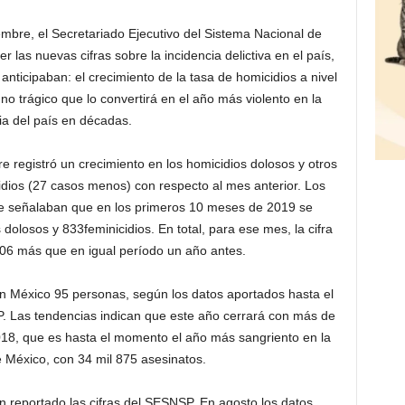
mbre, el Secretariado Ejecutivo del Sistema Nacional de
las nuevas cifras sobre la incidencia delictiva en el país,
nticipaban: el crecimiento de la tasa de homicidios a nivel
gno trágico que lo convertirá en el año más violento en la
ria del país en décadas.
 registró un crecimiento en los homicidios dolosos y otros
idios (27 casos menos) con respecto al mes anterior. Los
re señalaban que en los primeros 10 meses de 2019 se
olosos y 833feminicidios. En total, para ese mes, la cifra
706 más que en igual período un año antes.
n México 95 personas, según los datos aportados hasta el
. Las tendencias indican que este año cerrará con más de
2018, que es hasta el momento el año más sangriento en la
de México, con 34 mil 875 asesinatos.
 reportado las cifras del SESNSP. En agosto los datos