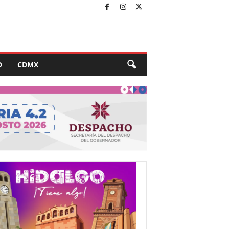
O
CDMX