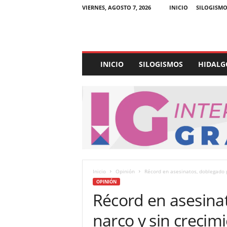
VIERNES, AGOSTO 7, 2026
INICIO
SILOGISMO
E
INICIO
SILOGISMOS
HIDALG
x
p
e
d
i
e
n
t
e
U
Inicio
Opinión
Récord en asesinatos, doblegado p
l
OPINIÓN
t
Récord en asesina
r
a
narco y sin crecim