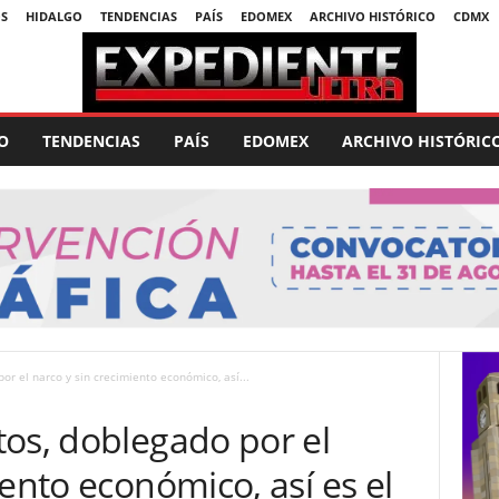
S
HIDALGO
TENDENCIAS
PAÍS
EDOMEX
ARCHIVO HISTÓRICO
CDMX
O
TENDENCIAS
PAÍS
EDOMEX
ARCHIVO HISTÓRIC
or el narco y sin crecimiento económico, así...
tos, doblegado por el
iento económico, así es el