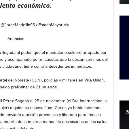
iento económico.
/ @JorgeMedellin95 / EstadoMayor.Mx
Anuncios
u llegada al poder, que el mandatario celebró arropado por
lino y acompañado por encuestas que lo ubican con más del
yo ciudadano, tiene como antecedentes inmediatos:
rtel del Noreste (CDN), policías y militares en Villa Unión,
saldo preliminar de 21 muertos.
ril Pérez Sagaón el 25 de noviembre (el Día Internacional la
Mujer) a quien su esposo Juan Carlos ya había intentado
do, enviado a prisión preventiva y liberado para, meses
 muerte de la mujer a manos de dos sicarios en las calles
 la capital del país.