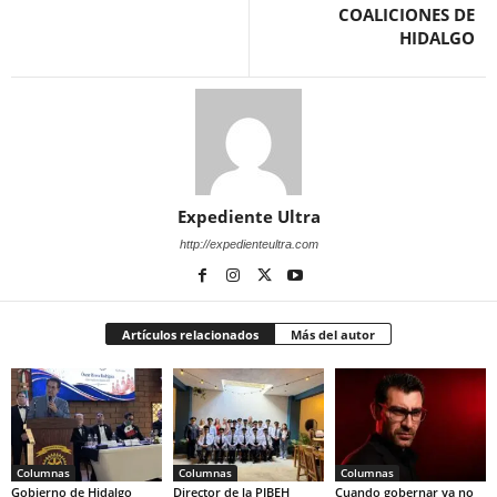
COALICIONES DE
HIDALGO
Expediente Ultra
http://expedienteultra.com
Artículos relacionados
Más del autor
Columnas
Columnas
Columnas
Gobierno de Hidalgo
Director de la PIBEH
Cuando gobernar ya no