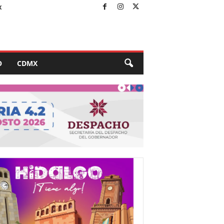
X
O
CDMX