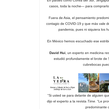
En países como Corea del Sur, Singapu
casos, toda la noche— para comprarlos
Fuera de Asia, el pensamiento predomi
contagio de COVID-19 y que más vale dejá
pandemia, pues ni siquiera los h
En México hemos escuchado ese estribil
David Hui
, un experto en medicina re
estudió profundamente el brote de
cubrebocas pued
“Si usted se para delante de alguien qu
dijo el experto a la revista
Time
. “Le pro
predominante qu