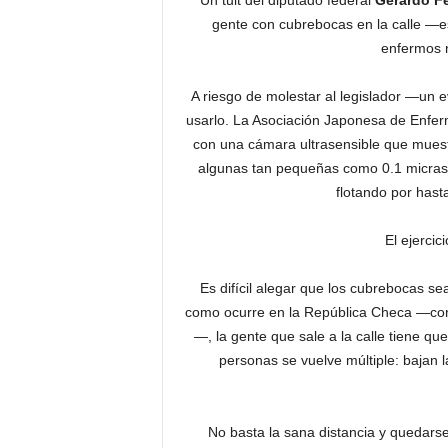
Un tuit del diputado federal
Gerardo F
gente con cubrebocas en la calle —es
enfermos 
A riesgo de molestar al legislador —un
usarlo. La Asociación Japonesa de Enfer
con una cámara ultrasensible que muestr
algunas tan pequeñas como 0.1 micras,
flotando por hast
El ejerci
Es difícil alegar que los cubrebocas s
como ocurre en la República Checa —con 
—, la gente que sale a la calle tiene qu
personas se vuelve múltiple: bajan 
No basta la sana distancia y quedarse