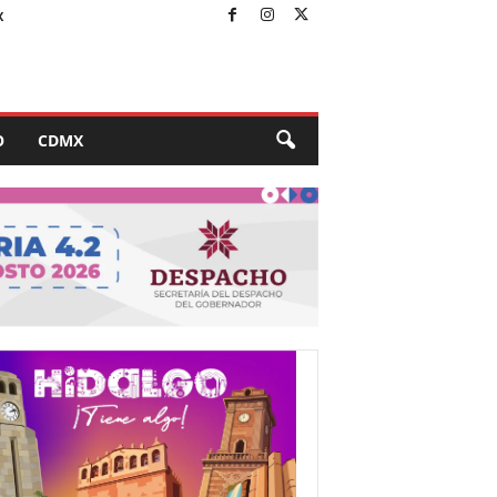
X
O
CDMX