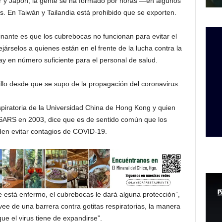
r y Japón, la gente se ha formado por horas —en algunos
. En Taiwán y Tailandia está prohibido que se exporten.
nante es que los cubrebocas no funcionan para evitar el
rselos a quienes están en el frente de la lucha contra la
ay en número suficiente para el personal de salud.
lo desde que se supo de la propagación del coronavirus.
spiratoria de la Universidad China de Hong Kong y quien
 SARS en 2003, dice que es de sentido común que los
en evitar contagios de COVID-19.
e está enfermo, el cubrebocas le dará alguna protección”,
vee de una barrera contra gotitas respiratorias, la manera
e el virus tiene de expandirse”.