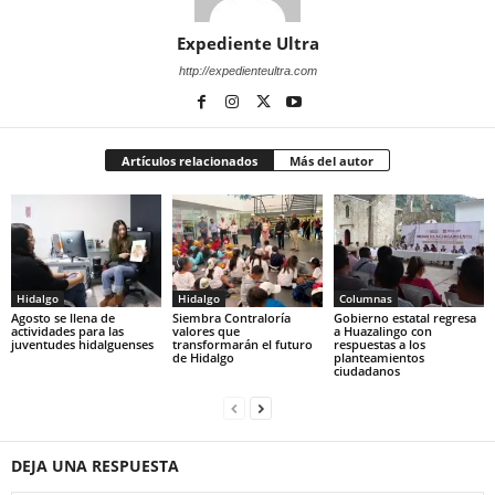
Expediente Ultra
http://expedienteultra.com
Artículos relacionados
Más del autor
Hidalgo
Hidalgo
Columnas
Agosto se llena de
Siembra Contraloría
Gobierno estatal regresa
actividades para las
valores que
a Huazalingo con
juventudes hidalguenses
transformarán el futuro
respuestas a los
de Hidalgo
planteamientos
ciudadanos
DEJA UNA RESPUESTA