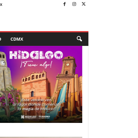
X
O
CDMX