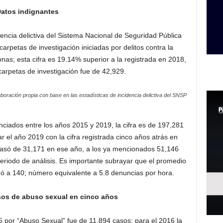
atos indignantes
dencia delictiva del Sistema Nacional de Seguridad Pública
rpetas de investigación iniciadas por delitos contra la
onas; esta cifra es 19.14% superior a la registrada en 2018,
arpetas de investigación fue de 42,929.
aboración propia con base en las estadísticas de incidencia delictiva del SNSP
ciados entre los años 2015 y 2019, la cifra es de 197,281
r el año 2019 con la cifra registrada cinco años atrás en
pasó de 31,171 en ese año, a los ya mencionados 51,146
eriodo de análisis. Es importante subrayar que el promedio
egó a 140; número equivalente a 5.8 denuncias por hora.
os de abuso sexual en cinco años
5 por “Abuso Sexual” fue de 11,894 casos; para el 2016 la