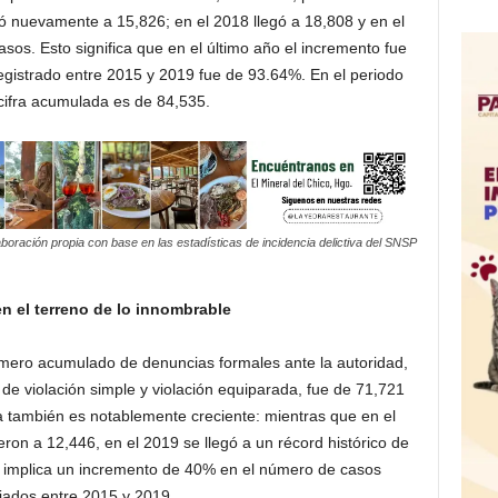
evó nuevamente a 15,826; en el 2018 llegó a 18,808 y en el
asos. Esto significa que en el último año el incremento fue
egistrado entre 2015 y 2019 fue de 93.64%. En el periodo
cifra acumulada es de 84,535.
aboración propia con base en las estadísticas de incidencia delictiva del SNSP
en el terreno de lo innombrable
número acumulado de denuncias formales ante la autoridad,
 de violación simple y violación equiparada, fue de 71,721
a también es notablemente creciente: mientras que en el
eron a 12,446, en el 2019 se llegó a un récord histórico de
 implica un incremento de 40% en el número de casos
ados entre 2015 y 2019.