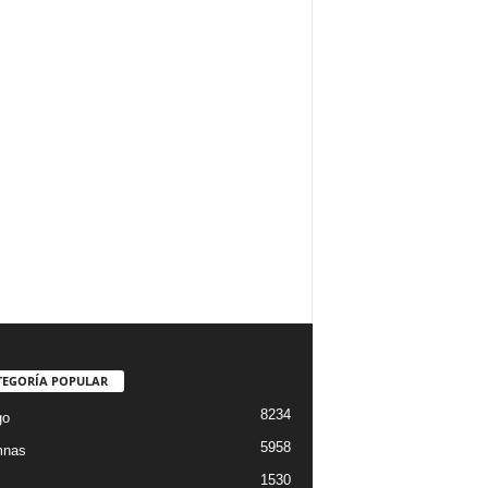
TEGORÍA POPULAR
8234
go
5958
mnas
1530