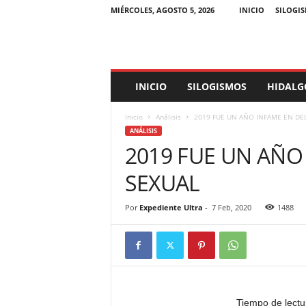
MIÉRCOLES, AGOSTO 5, 2026
INICIO
SILOGI
E
INICIO
SILOGISMOS
HIDALG
x
p
Inicio
Análisis
2019 FUE UN AÑO INFAME EN DEL
e
ANÁLISIS
d
2019 FUE UN AÑO
i
e
SEXUAL
n
t
e
Por
Expediente Ultra
-
7 Feb, 2020
1488
U
l
t
r
a
Tiempo de lectu