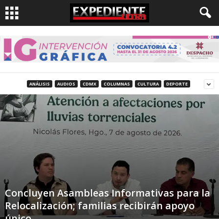
ANÁLISIS
AUDIOS
CDMX
COLUMNAS
CULTURA
DEPORTE
Concluyen Asambleas Informativas para la
Relocalización; familias recibirán apoyo
único