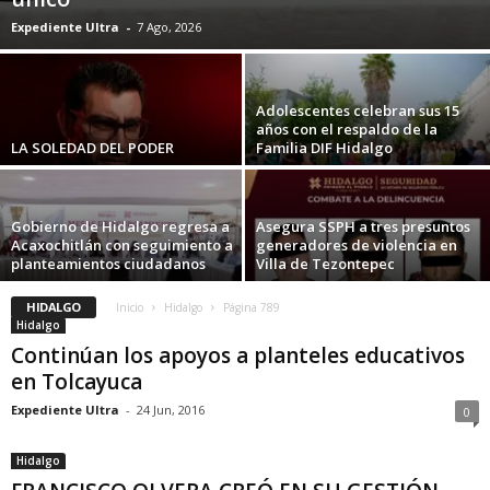
Expediente Ultra
-
7 Ago, 2026
Adolescentes celebran sus 15
años con el respaldo de la
LA SOLEDAD DEL PODER
Familia DIF Hidalgo
Gobierno de Hidalgo regresa a
Asegura SSPH a tres presuntos
Acaxochitlán con seguimiento a
generadores de violencia en
planteamientos ciudadanos
Villa de Tezontepec
HIDALGO
Inicio
Hidalgo
Página 789
Hidalgo
Continúan los apoyos a planteles educativos
en Tolcayuca
Expediente Ultra
-
24 Jun, 2016
0
Hidalgo