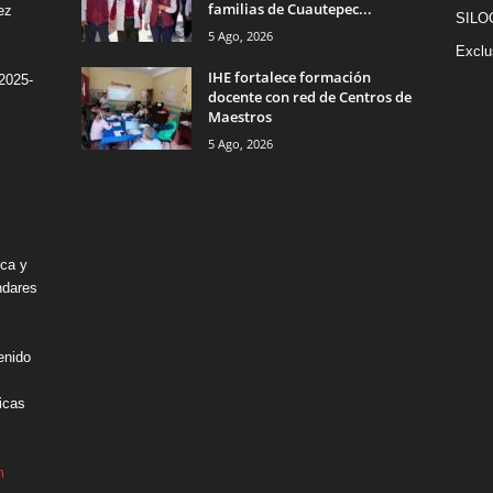
familias de Cuautepec...
ez
SILO
5 Ago, 2026
Exclu
IHE fortalece formación
2025-
docente con red de Centros de
Maestros
5 Ago, 2026
ica y
ndares
enido
icas
m