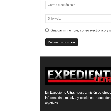
Guardar mi nombre, correo electrónico y 
En Expediente Ultra, nuestra misión es ofrece
información exclusiva y opiniones trascenden
objetivas.