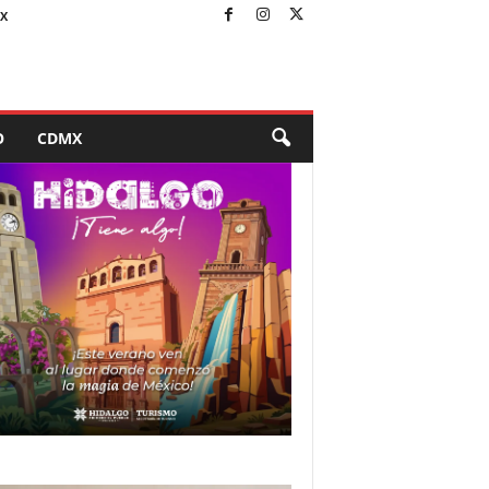
X
O
CDMX