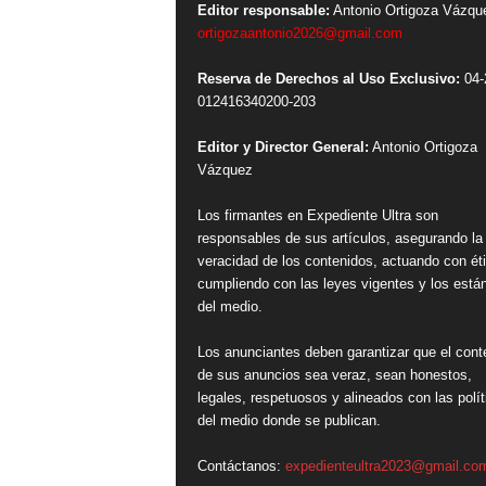
Editor responsable:
Antonio Ortigoza Vázqu
ortigozaantonio2026@gmail.com
Reserva de Derechos al Uso Exclusivo:
04-
012416340200-203
Editor y Director General:
Antonio Ortigoza
Vázquez
Los firmantes en Expediente Ultra son
responsables de sus artículos, asegurando la
veracidad de los contenidos, actuando con ét
cumpliendo con las leyes vigentes y los está
del medio.
Los anunciantes deben garantizar que el cont
de sus anuncios sea veraz, sean honestos,
legales, respetuosos y alineados con las polít
del medio donde se publican.
Contáctanos:
expedienteultra2023@gmail.co