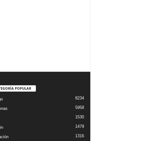
TEGORÍA POPULAR
8234
go
5958
mnas
1530
1479
ón
1316
ción