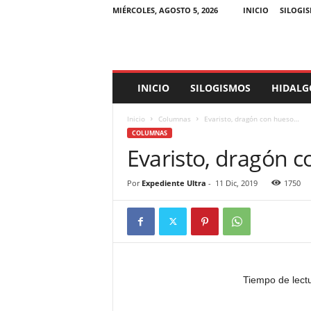
MIÉRCOLES, AGOSTO 5, 2026
INICIO
SILOGI
E
INICIO
SILOGISMOS
HIDALG
x
p
Inicio
Columnas
Evaristo, dragón con hueso…
e
COLUMNAS
d
Evaristo, dragón 
i
e
n
Por
Expediente Ultra
-
11 Dic, 2019
1750
t
e
U
l
t
r
Tiempo de lect
a