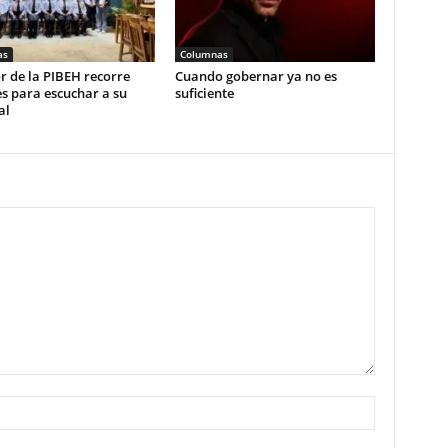
as
Columnas
r de la PIBEH recorre
Cuando gobernar ya no es
s para escuchar a su
suficiente
al