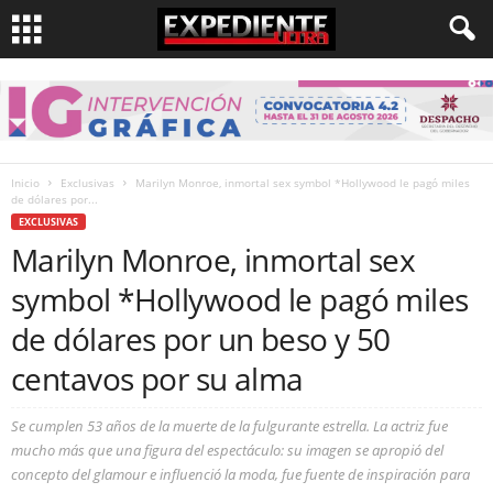
Inicio
Exclusivas
Marilyn Monroe, inmortal sex symbol *Hollywood le pagó miles
de dólares por...
EXCLUSIVAS
Marilyn Monroe, inmortal sex
symbol *Hollywood le pagó miles
de dólares por un beso y 50
centavos por su alma
Se cumplen 53 años de la muerte de la fulgurante estrella. La actriz fue
mucho más que una figura del espectáculo: su imagen se apropió del
concepto del glamour e influenció la moda, fue fuente de inspiración para