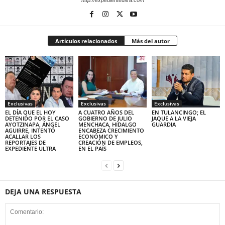
http://expedienteultra.com
Artículos relacionados
Más del autor
Exclusivas
Exclusivas
Exclusivas
EL DÍA QUE EL HOY
A CUATRO AÑOS DEL
EN TULANCINGO; EL
DETENIDO POR EL CASO
GOBIERNO DE JULIO
JAQUE A LA VIEJA
AYOTZINAPA, ÁNGEL
MENCHACA, HIDALGO
GUARDIA
AGUIRRE, INTENTÓ
ENCABEZA CRECIMIENTO
ACALLAR LOS
ECONÓMICO Y
REPORTAJES DE
CREACIÓN DE EMPLEOS,
EXPEDIENTE ULTRA
EN EL PAÍS
DEJA UNA RESPUESTA