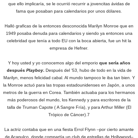
que ello implicaría, se le ocurrió recurrir a jovencitas ávidas de
fama que posaban para calendarios por unos dólares.
Halló graficas de la entonces desconocida Marilyn Monroe que en
1949 posaba denuda para calendarios y siendo ya entonces una
celebridad que tenía a todo EU con la boca abierta, fue un hit la
empresa de Hefner.
Y hoy usted y yo conocemos algo del emporio
que sería años
después
Playboy
.
Después del ‘53, hubo de todo en la vida de
Marilyn, menos felicidad cabal. Al mundo tampoco le iba tan bien. Y
la Monroe actuó para las tropas estadounidenses en Japón, a unos
metros de la guerra en Corea. También actuaba para los hermanos
más poderosos del mundo, los Kennedy y para escritores de la
talla de Truman Capote ( A Sangre Fría), y para Arthur Miller (El
Trópico de Cáncer).7
La actriz contaba que en una fiesta Errol Flynn ­–por cierto amante
de Acapulco, donde compartía un club de estrellas de Hollywood–