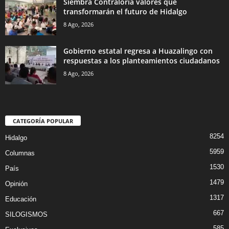
Siembra Contraloría valores que
transformarán el futuro de Hidalgo
8 Ago, 2026
Gobierno estatal regresa a Huazalingo con
respuestas a los planteamientos ciudadanos
8 Ago, 2026
CATEGORÍA POPULAR
8254
Hidalgo
5959
Columnas
1530
País
1479
Opinión
1317
Educación
667
SILOGISMOS
585