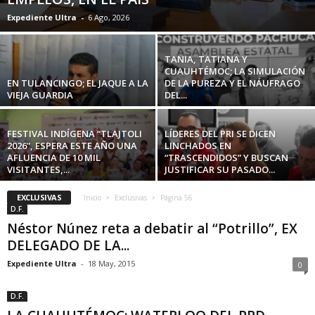
Expediente Ultra
-
6 Ago, 2026
TANIA, TATIANA Y
CUAUHTÉMOC; LA SIMULACIÓN
EN TULANCINGO; EL JAQUE A LA
DE LA PUREZA Y EL NÁUFRAGO
VIEJA GUARDIA
DEL...
FESTIVAL INDÍGENA “TLAJTOLI
LÍDERES DEL PRI SE DICEN
2026”, ESPERA ESTE AÑO UNA
LINCHADOS EN
AFLUENCIA DE 10 MIL
“TRASCENDIDOS” Y BUSCAN
VISITANTES,...
JUSTIFICAR SU PASADO...
EXCLUSIVAS
Inicio
Exclusivas
Página 56
D.F.
Néstor Núnez reta a debatir al “Potrillo”, EX
DELEGADO DE LA...
Expediente Ultra
-
18 May, 2015
0
D.F.