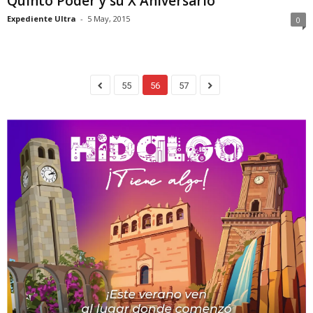
Quinto Poder y su X Aniversario
Expediente Ultra
-
5 May, 2015
0
55
56
57