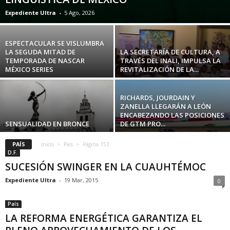
Expediente Ultra
-
5 Ago, 2026
ESPECTACULAR SE VISLUMBRA
LA SEGUDA MITAD DE
LA SECRETARÍA DE CULTURA, A
TEMPORADA DE NASCAR
TRAVÉS DEL INALI, IMPULSA LA
MÉXICO SERIES
REVITALIZACIÓN DE LA...
RICHARDS, JOURDAIN Y
ZANELLA LLEGARÁN A LEÓN
ENCABEZANDO LAS POSICIONES
SENSUALIDAD EN BRONCE
DE GTM PRO...
PAÍS
Inicio
País
Página 153
D.F.
SUCESIÓN SWINGER EN LA CUAUHTÉMOC
Expediente Ultra
-
19 Mar, 2015
0
País
LA REFORMA ENERGÉTICA GARANTIZA EL