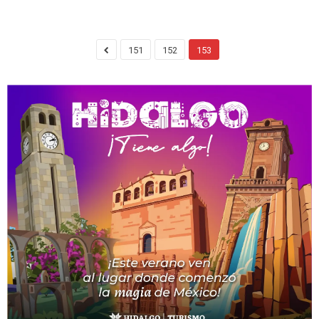
151
152
153